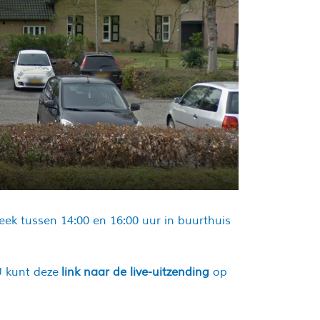
ek tussen 14:00 en 16:00 uur in buurthuis
U kunt deze
link naar de live-uitzending
op