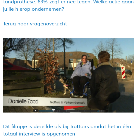
tandprothese. 63% zegt er nee tegen. Welke actie gaan
jullie hierop ondernemen?
Terug naar vragenoverzicht
Dit filmpje is dezelfde als bij Trottoirs omdat het in één
totaal-interview is opgenomen